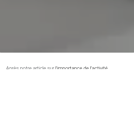
Après notre article sur
l’importance de l’activité
physique
, il est temps de plonger dans un sujet
essentiel pour notre bien-être mental : la gestion du
stress. Dans notre vie quotidienne trépidante, il est
fréquent de ressentir du stress et de l’anxiété.
Cependant, il est crucial de trouver des stratégies pour
rester calme et sereine face aux défis de la vie. Dans
cet article, nous explorerons des techniques éprouvées
pour gérer le stress, vous permettant de cultiver une
plus grande paix intérieure et une meilleure qualité de